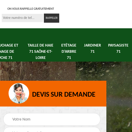
ON VOUS RAPPELLE GRATUITEMENT
UCHAGE ET
TAILLE DE HAIE
ETÊTAGE
JARDINER
PAYSAGISTE
NAGE DE
71 SAÔNE-ET-
D'ARBRE
71
71
CHE 71
LOIRE
71
DEVIS SUR DEMANDE
s 71
Débroussaillage tonte
Elagage arbre fruitier
e
de pelouse 71
71