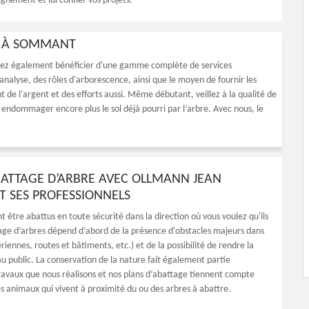
nement et lui confier vos projets.
E À SOMMANT
riez également bénéficier d'une gamme complète de services
analyse, des rôles d'arborescence, ainsi que le moyen de fournir les
de l'argent et des efforts aussi. Même débutant, veillez à la qualité de
 endommager encore plus le sol déjà pourri par l’arbre. Avec nous, le
ATTAGE D’ARBRE AVEC OLLMANN JEAN
T SES PROFESSIONNELS
t être abattus en toute sécurité dans la direction où vous voulez qu'ils
age d’arbres dépend d’abord de la présence d'obstacles majeurs dans
ériennes, routes et bâtiments, etc.) et de la possibilité de rendre la
au public. La conservation de la nature fait également partie
ravaux que nous réalisons et nos plans d’abattage tiennent compte
es animaux qui vivent à proximité du ou des arbres à abattre.