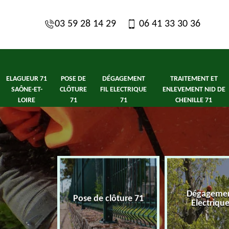
03 59 28 14 29
06 41 33 30 36
ELAGUEUR 71
POSE DE
DÉGAGEMENT
TRAITEMENT ET
SAÔNE-ET-
CLÔTURE
FIL ELECTRIQUE
ENLEVEMENT NID DE
LOIRE
71
71
CHENILLE 71
1 Saône-et-
Dégagement
Pose de clôture 71
ire
Electriqu