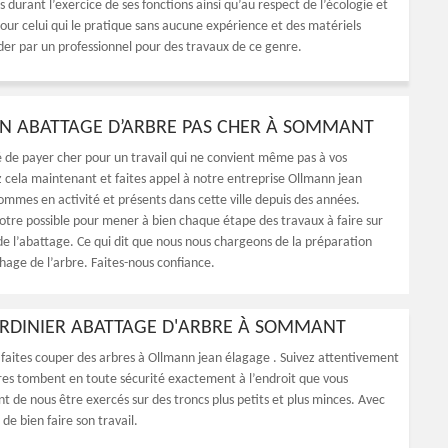
s durant l’exercice de ses fonctions ainsi qu’au respect de l’écologie et
ur celui qui le pratique sans aucune expérience et des matériels
ider par un professionnel pour des travaux de ce genre.
UN ABATTAGE D’ARBRE PAS CHER À SOMMANT
é de payer cher pour un travail qui ne convient même pas à vos
z cela maintenant et faites appel à notre entreprise Ollmann jean
ommes en activité et présents dans cette ville depuis des années.
otre possible pour mener à bien chaque étape des travaux à faire sur
de l’abattage. Ce qui dit que nous nous chargeons de la préparation
hage de l’arbre. Faites-nous confiance.
JARDINIER ABATTAGE D'ARBRE À SOMMANT
us faites couper des arbres à Ollmann jean élagage . Suivez attentivement
rbres tombent en toute sécurité exactement à l’endroit que vous
 de nous être exercés sur des troncs plus petits et plus minces. Avec
 de bien faire son travail.