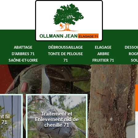
ABATTAGE
DÉBROUSSAILLAGE
ELAGAGE
DESSO
D'ARBRES 71
TONTE DE PELOUSE
ARBRE
ROG
SAÔNE-ET-LOIRE
71
FRUITIER 71
SOU
Traitement et
 fil
Abattage d'arbre
Enlevement nid de
e 71
Saône-et-Loir
chenille 71