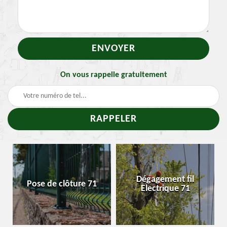
On vous rappelle gratuitement
Trait
Dégagement fil
se de clôture 71
Enlevem
Electrique 71
che